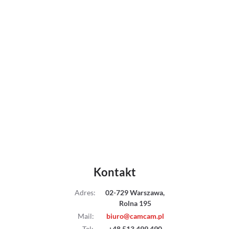
Adaptery
Drony
Platformy 360
Audio
Grip
Slidery
Hot Head
Kontakt
Statywy
Adres
:
02-729 Warszawa,
Rolna 195
Stabilizacja
Mail
:
biuro@camcam.pl
Tel
:
+48 513 499 490