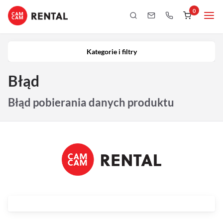
0
Kategorie i filtry
Kamery
Kategorie i filtry
Aparaty
Błąd
iPhony
Błąd pobierania danych produktu
Obiektywy
Oświetlenie
Podgląd
Laptopy