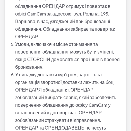
обладнання ОРЕНДАР отримує і повертає в
офісі CamCam за адресою: вул. Рольна, 195,
Варшава, в час, узгоджений при бронюванні
обладнання. Обладнання забирає та повертає
ОРЕНДАР.
Умови, включаючи місце отримання та
повернення обладнання, можуть бути змінені,
якщо СТОРОНИ домовляться про інше в процесі
бронювання.
У випадку доставки кур’єром, вартість та
організація зворотної доставки лежить на боці
ОРЕНДАРЯ обладнання. ОРЕНДАР
зобов’язаний вибрати сервіс, який забезпечить
повернення обладнання до офісу CamCam у
встановлений у договорі час. ОРЕНДАР
зобов’язаний страхувати відправлення.
ОРЕНДАР та ОРЕНДОДАВЕЦЬ не несуть