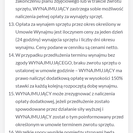
zakończeniu planu zdjęciowego lub w trakcie zwrotu
sprzętu, WYNAJMUJĄCY zastrzega sobie możliwość
naliczenia pełnej opłaty za wynajęty sprzęt.
Opłata za wynajem sprzętu przez okres określony w
Umowie Wynajmu jest iloczynem ceny za jeden dzień
(24 godziny) wynajęcia sprzętu i liczby dni okresu
wynajmu. Ceny podane w cenniku są cenami netto.
W przypadku przedłużenia terminu wynajmu bez
zgody WYNAJMUJĄCEGO, braku zwrotu sprzętu o
ustalonej w umowie godzinie – WYNAJMUJĄCY ma
prawo naliczyć dodatkową opłatę w wysokości 150%
stawki za każdą kolejną rozpoczętą dobę wynajmu.
WYNAJMUJĄCY może zrezygnować z naliczenia
opłaty dodatkowej, jeżeli przedłużenie zostało
spowodowane przez działanie siły wyższej i
WYNAJMUJĄCY został o tym poinformowany przed
określonym w umowie terminem zwrotu sprzętu.
Wszelkie spory wynikłe pomiędzy stronami będą