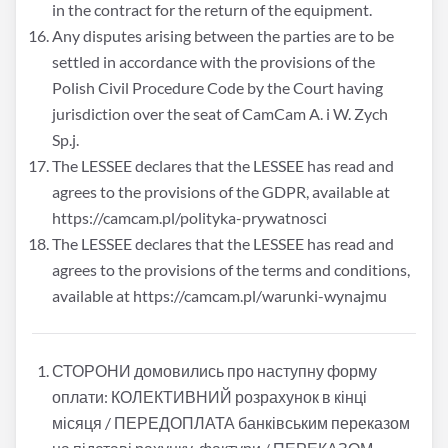
in the contract for the return of the equipment.
Any disputes arising between the parties are to be
settled in accordance with the provisions of the
Polish Civil Procedure Code by the Court having
jurisdiction over the seat of CamCam A. i W. Zych
Sp.j.
The LESSEE declares that the LESSEE has read and
agrees to the provisions of the GDPR, available at
https://camcam.pl/polityka-prywatnosci
The LESSEE declares that the LESSEE has read and
agrees to the provisions of the terms and conditions,
available at https://camcam.pl/warunki-wynajmu
СТОРОНИ домовились про наступну форму
оплати: КОЛЕКТИВНИЙ розрахунок в кінці
місяця / ПЕРЕДОПЛАТА банківським переказом