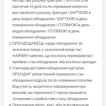
на підставі рахунку-фактури / ПЕРЕКАЗОМ
протягом 14 днів після отримання коректно
виставленого рахунку-фактури / КАРТКОЮ в
день видачі обладнання / КАРТКОЮ в день
повернення обладнання / ГОТІВКОЮ в день
видачі обладнання / ГОТІВКОЮ в день
повернення обладнання:
ОРЕНДОДАВЕЦЬ надає обладнання, як
зазначено вище, у зазначений вище час.
НАЙМАЧ заявляє, що він/вона перевірив(ла) і
приймає стан обладнання, яке він/вона орендує.
У випадку доставки обладнання кур’єром,
ОРЕНДАР зобов’язаний перевірити стан
обладнання відразу після отримання посилки.
Відсутність зворотного інформування про
можливі застереження Сторони вважають
тотожними з прийняттям стану обладнання.
Орендоване фото-, кіно- або освітлювальне