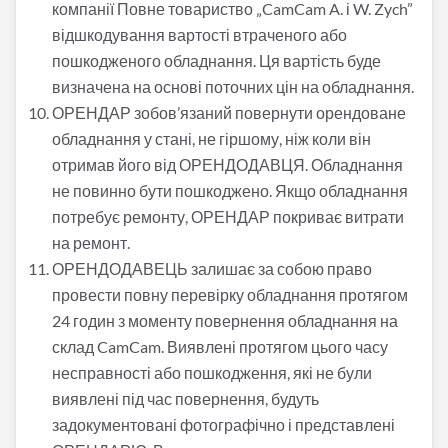
компанії Повне товариство
„
CamCam A. і W. Zych”
відшкодування вартості втраченого або
пошкодженого обладнання. Ця вартість буде
визначена на основі поточних цін на обладнання.
ОРЕНДАР зобов’язаний повернути орендоване
обладнання у стані, не гіршому, ніж коли він
отримав його від ОРЕНДОДАВЦЯ. Обладнання
не повинно бути пошкоджено. Якщо обладнання
потребує ремонту, ОРЕНДАР покриває витрати
на ремонт.
ОРЕНДОДАВЕЦЬ залишає за собою право
провести повну перевірку обладнання протягом
24 годин з моменту повернення обладнання на
склад CamCam. Виявлені протягом цього часу
несправності або пошкодження, які не були
виявлені під час повернення, будуть
задокументовані фотографічно і представлені