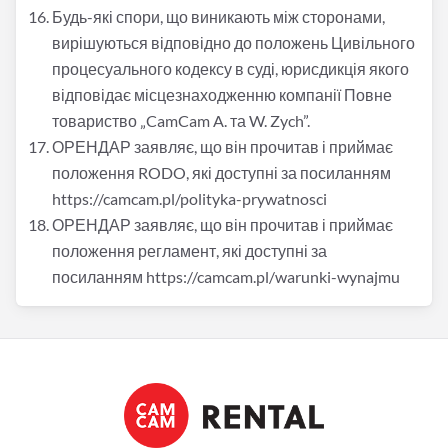
Будь-які спори, що виникають між сторонами,
вирішуються відповідно до положень Цивільного
процесуального кодексу в суді, юрисдикція якого
відповідає місцезнаходженню компанії Повне
товариство
„
CamCam A. та W. Zych”.
ОРЕНДАР заявляє, що він прочитав і приймає
положення RODO, які доступні за посиланням
https://camcam.pl/polityka-prywatnosci
ОРЕНДАР заявляє, що він прочитав і приймає
положення регламент, які доступні за
посиланням https://camcam.pl/warunki-wynajmu