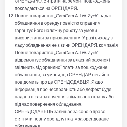
ОРЕНДАРЮ. Витрати на ремонт пошкоджень
покладаються на ОРЕНДАРЯ.
Повне товариство
„
CamCam A. i W. Zych” надає
обладнання в оренду повністю справним і
гарантує його належну роботу за умови
використання за призначенням. У разі виходу з
ладу обладнання не з вини ОРЕНДАРЯ, компанія
Повне товариство
„
CamCam A. i W. Zych”
відремонтує обладнання за власний рахунок і
звільнить від орендної плати за пошкоджене
обладнання, за умови, що ОРЕНДАР негайно
повідомить про це ОРЕНДОДАВЦЯ. Якщо
інформація про несправність або дефект буде
надана після закінчення знімального плану або
під час повернення обладнання,
ОРЕНДОДАВЕЦЬ залишає за собою право
стягнути повну орендну плату за орендоване
обладнання.