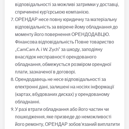
відповідальності за можливі затримки у доставці,
спричинені кур’єрською компанією.
ОРЕНДАР несе повну юридичну та матеріальну
відповідальність за ввірене йому обладнання до
моменту його повернення ОРЕНДОДАВЦЮ.
Фінансова відповідальність Повне товариство
„
CamCam A. і W. Zych” за шкоду, заподіяну
внаслідок несправності орендованого
обладнання, обмежується розміром орендної
плати, зазначеної в договорі.
Орендодавець не несе відповідальності за
електронні дані, залишені на носіях інформації
(картах, вбудованих дисках) у орендованому
обладнанні.
У разі втрати обладнання або його частин чи
пошкодження, яке призведе до неможливості
його ремонту, ОРЕНДАР зобов’язаний виплатити