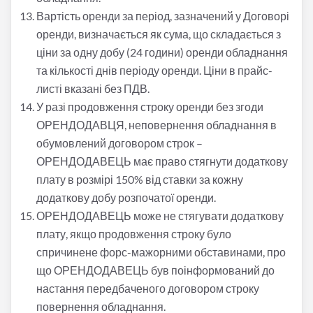
Вартість оренди за період, зазначений у Договорі
оренди, визначається як сума, що складається з
ціни за одну добу (24 години) оренди обладнання
та кількості днів періоду оренди. Ціни в прайс-
листі вказані без ПДВ.
У разі продовження строку оренди без згоди
ОРЕНДОДАВЦЯ, неповернення обладнання в
обумовлений договором строк –
ОРЕНДОДАВЕЦЬ має право стягнути додаткову
плату в розмірі 150% від ставки за кожну
додаткову добу розпочатої оренди.
ОРЕНДОДАВЕЦЬ може не стягувати додаткову
плату, якщо продовження строку було
спричинене форс-мажорними обставинами, про
що ОРЕНДОДАВЕЦЬ був поінформований до
настання передбаченого договором строку
повернення обладнання.