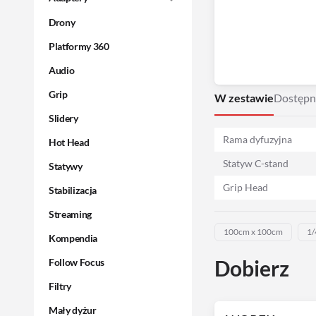
Drony
Platformy 360
Audio
Grip
W zestawie
Dostępn
Slidery
Rama dyfuzyjna
Hot Head
Statyw C-stand
Statywy
Grip Head
Stabilizacja
Streaming
100cm x 100cm
1/
Kompendia
Dobierz
Follow Focus
Filtry
Mały dyżur