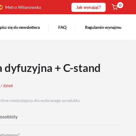
0
Metro Wilanowska
Jak wynająć?
pisz się do newslettera
FAQ
Regulamin wynajmu
 dyfuzyjna + C-stand
 / dzień
nline niedostępna dla wybranego produktu
osobisty
iedostępny?