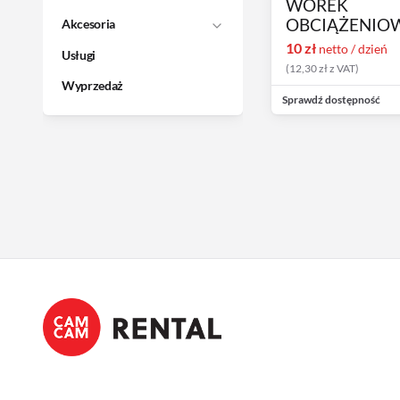
WOREK
OBCIĄŻENIO
Akcesoria
10
zł
netto / dzień
Usługi
(
12,30
zł
z VAT
)
Wyprzedaż
Sprawdź dostępność