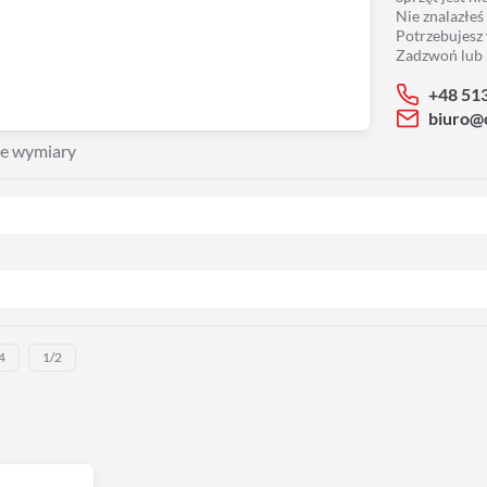
Nie znalazłeś
Potrzebujesz
Zadzwoń lub 
+48 51
biuro@
e wymiary
4
1/2