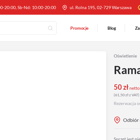
00-20:00, Sb-Nd: 10:00-20:00
ul. Rolna 195, 02-729 Warszawa
Promocje
Blog
Za
Oświetlenie
Rama
50
zł
netto
(
61,50
zł
z VAT
)
Rezerwacja o
Odbiór 
Sprzęt jest n