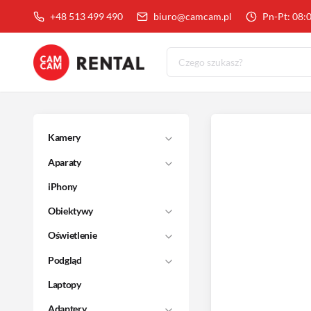
+48 513 499 490
biuro@camcam.pl
Pn-Pt: 08:
Kamery
Aparaty
iPhony
Obiektywy
Oświetlenie
Podgląd
Laptopy
Adaptery