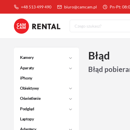
+48 513 499 490
biuro@camcam.pl
Pn-Pt: 08:
Błąd
Kamery
Błąd pobiera
Aparaty
iPhony
Obiektywy
Oświetlenie
Podgląd
Laptopy
Adaptery