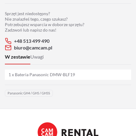
Adaptery
Sprzęt jest niedostępny?
Drony
Nie znalazłeś tego, czego szukasz?
Potrzebujesz wsparcia w doborze sprzętu?
Zadzwoń lub napisz do nas!
Platformy 360
+48 513 499 490
biuro@camcam.pl
Audio
W zestawie
Uwagi
Grip
1 x Bateria Panasonic DMW-BLF19
Slidery
Panasonic GH4 / GH5 / GH5S
Hot Head
Statywy
Stabilizacja