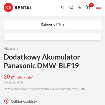
0
Kategorie i filtry
Kamery
Kategorie i filtry
Aparaty
iPhony
Akcesoria
Dodatkowy Akumulator
Obiektywy
Panasonic DMW-BLF19
Oświetlenie
20
zł
netto / dzień
(
24,60
zł
z VAT
)
Podgląd
Rezerwacja online niedostępna dla wybranego produktu
Laptopy
Odbiór osobisty