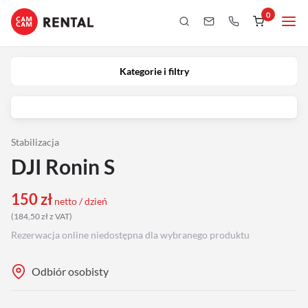
0
Kategorie i filtry
Kamery
Kategorie i filtry
Aparaty
iPhony
Stabilizacja
DJI Ronin S
Obiektywy
150
zł
netto / dzień
Oświetlenie
(
184,50
zł
z VAT
)
Rezerwacja online niedostępna dla wybranego produktu
Podgląd
Odbiór osobisty
Laptopy