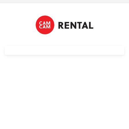
Streaming
Kompendia
Follow Focus
Filtry
Mały dyżur
Akcesoria
Usługi
Wyprzedaż