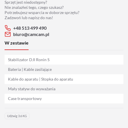
Sprzęt jest niedostępny?
Adaptery
Nie znalazłeś tego, czego szukasz?
Potrzebujesz wsparcia w doborze sprzętu?
Drony
Zadzwoń lub napisz do nas!
+48 513 499 490
Platformy 360
biuro@camcam.pl
W zestawie
Audio
Stabilizator DJI Ronin S
Grip
Bateria | Kable zasilające
Slidery
Kable do aparatu | Stopka do aparatu
Mały statyw do wyważania
Hot Head
Case transportowy
Statywy
Udźwig 3.6 KG
Stabilizacja