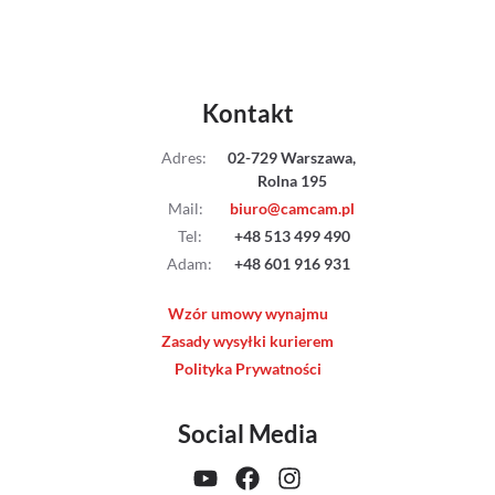
Kontakt
Adres
:
02-729 Warszawa,
Rolna 195
Mail
:
biuro@camcam.pl
Tel
:
+48 513 499 490
Adam
:
+48 601 916 931
Wzór umowy wynajmu
Zasady wysyłki kurierem
Polityka Prywatności
Social Media