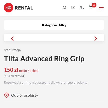
0
Kategorie i filtry
Kamery
Kategorie i filtry
Aparaty
iPhony
Stabilizacja
Tilta Advanced Ring Grip
Obiektywy
150
zł
netto / dzień
Oświetlenie
(
184,50
zł
z VAT
)
Rezerwacja online niedostępna dla wybranego produktu
Podgląd
Odbiór osobisty
Laptopy