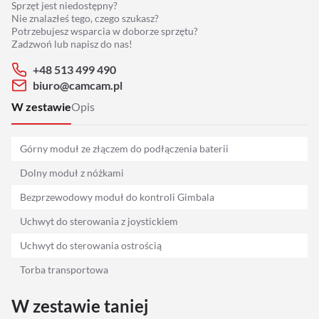
Sprzęt jest niedostępny?
Adaptery
Nie znalazłeś tego, czego szukasz?
Potrzebujesz wsparcia w doborze sprzętu?
Drony
Zadzwoń lub napisz do nas!
+48 513 499 490
Platformy 360
biuro@camcam.pl
W zestawie
Opis
Audio
Górny moduł ze złączem do podłączenia baterii
Grip
Dolny moduł z nóżkami
Slidery
Bezprzewodowy moduł do kontroli Gimbala
Uchwyt do sterowania z joystickiem
Hot Head
Uchwyt do sterowania ostrością
Statywy
Torba transportowa
Stabilizacja
W zestawie taniej