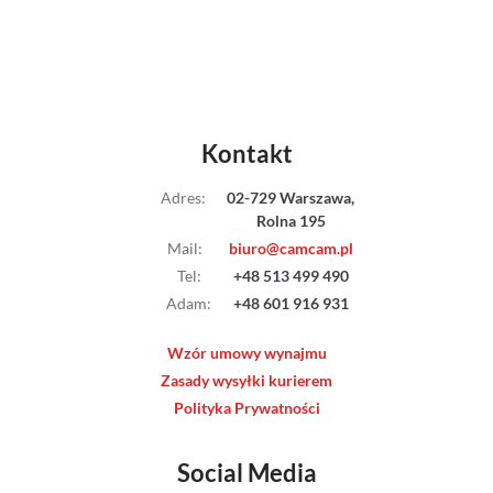
Kontakt
Adres
:
02-729 Warszawa,
Rolna 195
Mail
:
biuro@camcam.pl
Tel
:
+48 513 499 490
Adam
:
+48 601 916 931
Wzór umowy wynajmu
Zasady wysyłki kurierem
Polityka Prywatności
Social Media