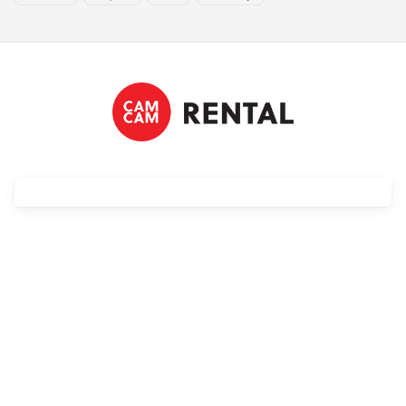
Streaming
Kompendia
Follow Focus
Filtry
Mały dyżur
Akcesoria
Usługi
Wyprzedaż