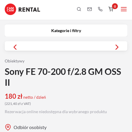
0
Kategorie i filtry
Kamery
Kategorie i filtry
Aparaty
iPhony
Obiektywy
Sony FE 70-200 f/2.8 GM OSS
Obiektywy
II
Oświetlenie
180
zł
netto / dzień
(
221,40
zł
z VAT
)
Podgląd
Rezerwacja online niedostępna dla wybranego produktu
Laptopy
Odbiór osobisty