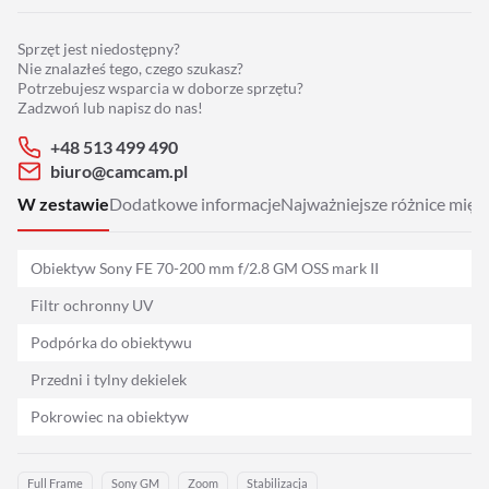
Adaptery
Sprzęt jest niedostępny?
Drony
Nie znalazłeś tego, czego szukasz?
Potrzebujesz wsparcia w doborze sprzętu?
Zadzwoń lub napisz do nas!
Platformy 360
+48 513 499 490
biuro@camcam.pl
Audio
W zestawie
Dodatkowe informacje
Najważniejsze różnice między
Grip
Obiektyw Sony FE 70-200 mm f/2.8 GM OSS mark II
Slidery
Filtr ochronny UV
Podpórka do obiektywu
Hot Head
Przedni i tylny dekielek
Statywy
Pokrowiec na obiektyw
Stabilizacja
Full Frame
Sony GM
Zoom
Stabilizacja