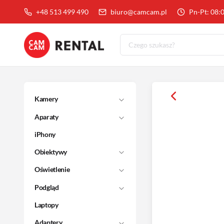
+48 513 499 490
biuro@camcam.pl
Pn-Pt: 08:
Kamery
Aparaty
iPhony
Obiektywy
Oświetlenie
Podgląd
Laptopy
Adaptery