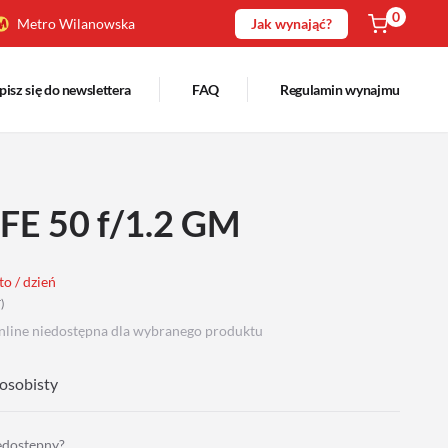
0
Metro Wilanowska
Jak wynająć?
pisz się do newslettera
FAQ
Regulamin wynajmu
 FE 50 f/1.2 GM
to / dzień
T
)
nline niedostępna dla wybranego produktu
osobisty
iedostępny?