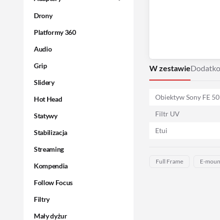
Drony
Platformy 360
Audio
Grip
W zestawie
Dodatko
Slidery
Obiektyw Sony FE 50
Hot Head
Filtr UV
Statywy
Etui
Stabilizacja
Streaming
Full Frame
E-moun
Kompendia
Follow Focus
Filtry
Mały dyżur