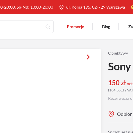
00-20:00, Sb-Nd: 10:00-20:00
ul. Rolna 195, 02-729 Warszawa
Promocje
Blog
Za
Obiektywy
Sony
150
zł
net
(
184,50
zł
z VA
Rezerwacja o
Odbiór 
Sprzęt jest n