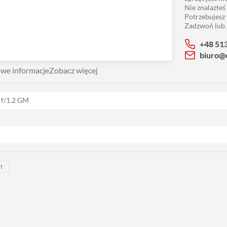
Nie znalazłeś
Potrzebujesz
Zadzwoń lub 
+48 51
biuro@
we informacje
Zobacz więcej
 f/1.2 GM
t