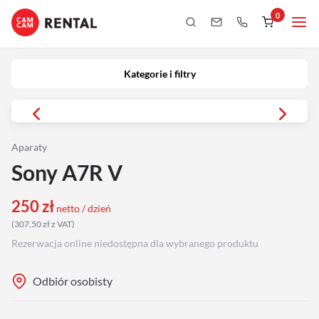
0
Kategorie i filtry
Kamery
Kategorie i filtry
Aparaty
iPhony
Aparaty
Sony A7R V
Obiektywy
250
zł
netto / dzień
Oświetlenie
(
307,50
zł
z VAT
)
Rezerwacja online niedostępna dla wybranego produktu
Podgląd
Odbiór osobisty
Laptopy