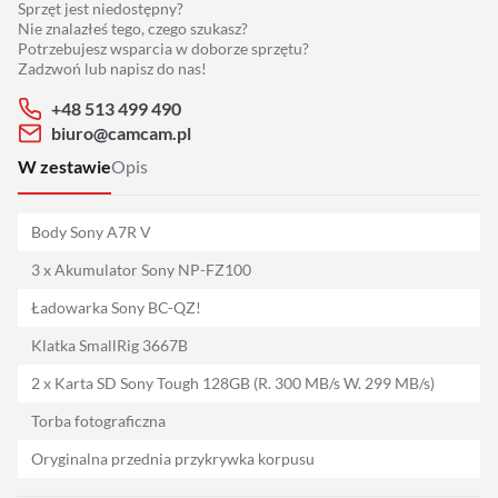
Sprzęt jest niedostępny?
Adaptery
Nie znalazłeś tego, czego szukasz?
Potrzebujesz wsparcia w doborze sprzętu?
Drony
Zadzwoń lub napisz do nas!
+48 513 499 490
Platformy 360
biuro@camcam.pl
W zestawie
Opis
Audio
Body Sony A7R V
Grip
3 x Akumulator Sony NP-FZ100
Slidery
Ładowarka Sony BC-QZ!
Klatka SmallRig 3667B
Hot Head
2 x Karta SD Sony Tough 128GB (R. 300 MB/s W. 299 MB/s)
Statywy
Torba fotograficzna
Oryginalna przednia przykrywka korpusu
Stabilizacja