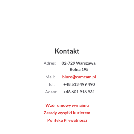
Kontakt
Adres
:
02-729 Warszawa,
Rolna 195
Mail
:
biuro@camcam.pl
Tel
:
+48 513 499 490
Adam
:
+48 601 916 931
Wzór umowy wynajmu
Zasady wysyłki kurierem
Polityka Prywatności