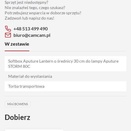
Sprzęt jest niedostępny?
Adaptery
Nie znalazłeś tego, czego szukasz?
Potrzebujesz wsparcia w doborze sprzętu?
Drony
Zadzwoń lub napisz do nas!
+48 513 499 490
Platformy 360
biuro@camcam.pl
W zestawie
Audio
Softbox Aputure Lantern o średnicy 30 cm do lampy Aputure
Grip
STORM 80C
Materiał do wysłaniania
Slidery
Torba transportowa
Hot Head
Mini BOWENS
Statywy
Dobierz
Stabilizacja