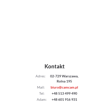
Kontakt
Adres
:
02-729 Warszawa,
Rolna 195
Mail
:
biuro@camcam.pl
Tel
:
+48 513 499 490
Adam
:
+48 601 916 931