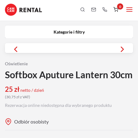
0
Kategorie i filtry
Kamery
Kategorie i filtry
Aparaty
iPhony
Oświetlenie
Softbox Aputure Lantern 30cm
Obiektywy
25
zł
netto / dzień
Oświetlenie
(
30,75
zł
z VAT
)
Rezerwacja online niedostępna dla wybranego produktu
Podgląd
Odbiór osobisty
Laptopy