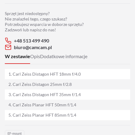
Adaptery
Sprzęt jest niedostępny?
Drony
Nie znalazłeś tego, czego szukasz?
Potrzebujesz wsparcia w doborze sprzętu?
Zadzwoń lub napisz do nas!
Platformy 360
+48 513 499 490
biuro@camcam.pl
Audio
W zestawie
Opis
Dodatkowe informacje
Grip
1. Carl Zeiss Distagon HFT 18mm f/4.0
Slidery
2. Carl Zeiss Distagon 25mm f/2.8
3. Carl Zeiss Distagon HFT 35mm f/1.4
Hot Head
4. Carl Zeiss Planar HFT 50mm f/1.4
Statywy
5. Carl Zeiss Planar HFT 85mm f/1.4
Stabilizacja
EF-mount