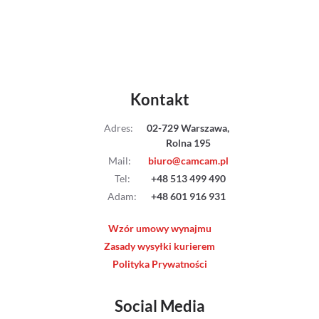
Kontakt
Adres
:
02-729 Warszawa,
Rolna 195
Mail
:
biuro@camcam.pl
Tel
:
+48 513 499 490
Adam
:
+48 601 916 931
Wzór umowy wynajmu
Zasady wysyłki kurierem
Polityka Prywatności
Social Media