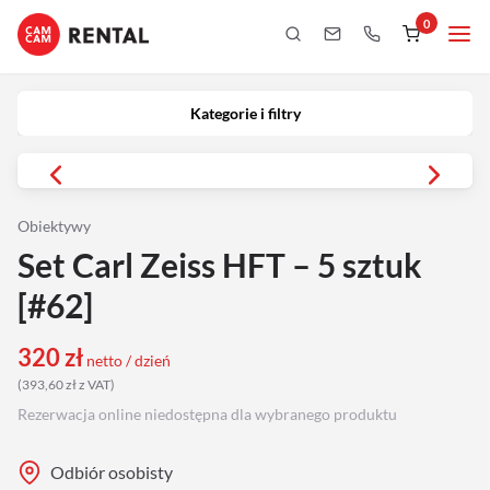
0
Kategorie i filtry
Kamery
Kategorie i filtry
Aparaty
iPhony
Obiektywy
Set Carl Zeiss HFT – 5 sztuk
Obiektywy
[#62]
Oświetlenie
320
zł
netto / dzień
(
393,60
zł
z VAT
)
Podgląd
Rezerwacja online niedostępna dla wybranego produktu
Laptopy
Odbiór osobisty