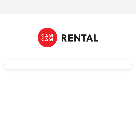
Streaming
Kompendia
Follow Focus
Filtry
Mały dyżur
Akcesoria
Usługi
Wyprzedaż