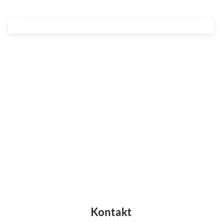
Streaming
Kompendia
Follow Focus
Filtry
Mały dyżur
Akcesoria
Usługi
Wyprzedaż
Kontakt