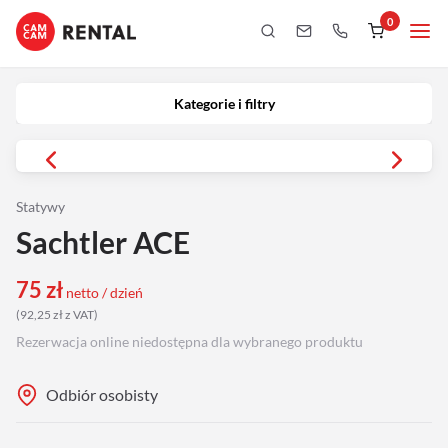
0
Kategorie i filtry
Kamery
Kategorie i filtry
Aparaty
iPhony
Statywy
Sachtler ACE
Obiektywy
75
zł
netto / dzień
Oświetlenie
(
92,25
zł
z VAT
)
Rezerwacja online niedostępna dla wybranego produktu
Podgląd
Odbiór osobisty
Laptopy