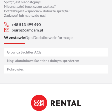
Sprzęt jest niedostępny?
Adaptery
Nie znalazłeś tego, czego szukasz?
Potrzebujesz wsparcia w doborze sprzętu?
Drony
Zadzwoń lub napisz do nas!
+48 513 499 490
Platformy 360
biuro@camcam.pl
W zestawie
Opis
Dodatkowe informacje
Audio
Głowica Sachtler ACE
Grip
Nogi aluminiowe Sachtler z dolnym sprederem
Slidery
Pokrowiec
Hot Head
Statywy
Stabilizacja