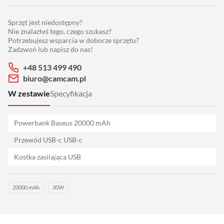
Adaptery
Sprzęt jest niedostępny?
Drony
Nie znalazłeś tego, czego szukasz?
Potrzebujesz wsparcia w doborze sprzętu?
Zadzwoń lub napisz do nas!
Platformy 360
+48 513 499 490
biuro@camcam.pl
Audio
W zestawie
Specyfikacja
Grip
Powerbank Baseus 20000 mAh
Slidery
Przewód USB-c USB-c
Kostka zasilająca USB
Hot Head
Statywy
20000 mAh
30W
Stabilizacja