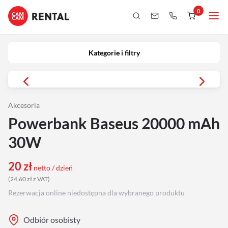
0
Kategorie i filtry
Kamery
Kategorie i filtry
Aparaty
iPhony
Akcesoria
Powerbank Baseus 20000 mAh
Obiektywy
30W
Oświetlenie
20
zł
netto / dzień
(
24,60
zł
z VAT
)
Podgląd
Rezerwacja online niedostępna dla wybranego produktu
Laptopy
Odbiór osobisty