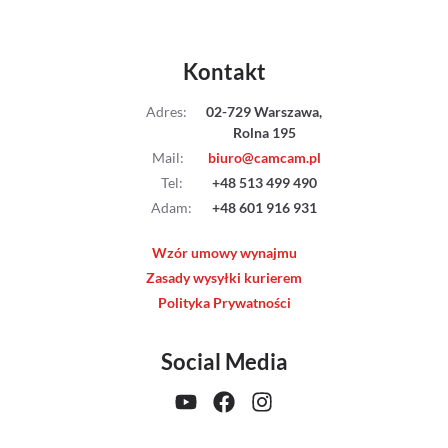
Kontakt
Adres
:
02-729 Warszawa,
Rolna 195
Mail
:
biuro@camcam.pl
Tel
:
+48 513 499 490
Adam
:
+48 601 916 931
Wzór umowy wynajmu
Zasady wysyłki kurierem
Polityka Prywatności
Social Media