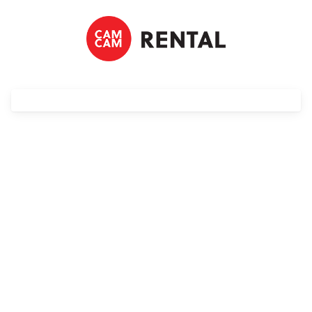
Streaming
Kompendia
Follow Focus
Filtry
Mały dyżur
Akcesoria
Usługi
Wyprzedaż