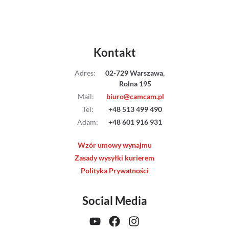
Kontakt
Adres
:
02-729 Warszawa,
Rolna 195
Mail
:
biuro@camcam.pl
Tel
:
+48 513 499 490
Adam
:
+48 601 916 931
Wzór umowy wynajmu
Zasady wysyłki kurierem
Polityka Prywatności
Social Media