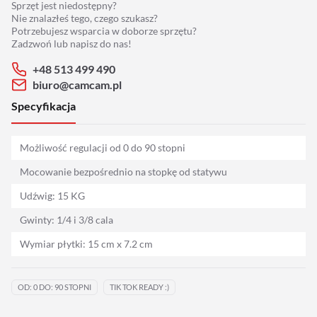
Sprzęt jest niedostępny?
Adaptery
Nie znalazłeś tego, czego szukasz?
Potrzebujesz wsparcia w doborze sprzętu?
Drony
Zadzwoń lub napisz do nas!
+48 513 499 490
Platformy 360
biuro@camcam.pl
Specyfikacja
Audio
Możliwość regulacji od 0 do 90 stopni
Grip
Mocowanie bezpośrednio na stopkę od statywu
Slidery
Udźwig: 15 KG
Gwinty: 1/4 i 3/8 cala
Hot Head
Wymiar płytki: 15 cm x 7.2 cm
Statywy
OD: 0 DO: 90 STOPNI
TIK TOK READY :)
Stabilizacja