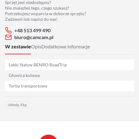
Sprzęt jest niedostępny?
Adaptery
Nie znalazłeś tego, czego szukasz?
Potrzebujesz wsparcia w doborze sprzętu?
Drony
Zadzwoń lub napisz do nas!
+48 513 499 490
Platformy 360
biuro@camcam.pl
W zestawie
Opis
Dodatkowe informacje
Audio
Lekki Statyw BENRO RoadTrip
Grip
Głowica kulowa
Slidery
Torba transportowa
Hot Head
Udźwig: 8 kg
Statywy
Stabilizacja