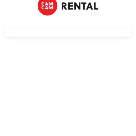
Streaming
Kompendia
Follow Focus
Filtry
Mały dyżur
Akcesoria
Usługi
Wyprzedaż