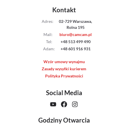
Kontakt
Adres
:
02-729 Warszawa,
Rolna 195
Mail
:
biuro@camcam.pl
Tel
:
+48 513 499 490
Adam
:
+48 601 916 931
Wzór umowy wynajmu
Zasady wysyłki kurierem
Polityka Prywatności
Social Media
Godziny Otwarcia