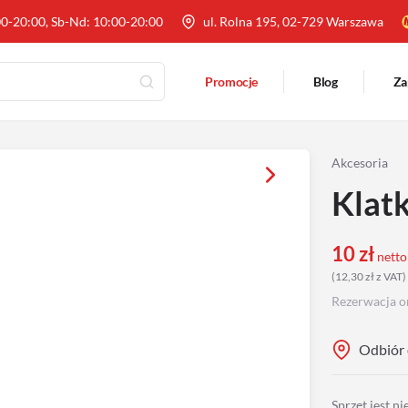
00-20:00, Sb-Nd: 10:00-20:00
ul. Rolna 195, 02-729 Warszawa
Promocje
Blog
Za
Akcesoria
Klat
10
zł
netto
(
12,30
zł
z VAT
)
Rezerwacja o
Odbiór 
Sprzęt jest n