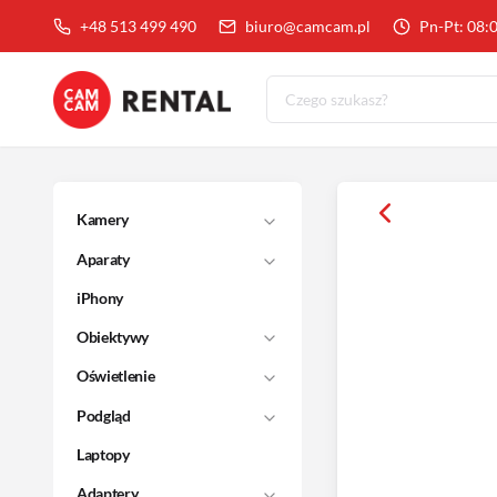
+48 513 499 490
biuro@camcam.pl
Pn-Pt: 08:
Kamery
Aparaty
iPhony
Obiektywy
Oświetlenie
Podgląd
Laptopy
Adaptery