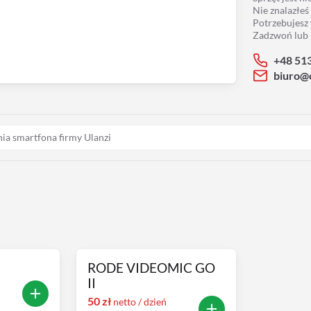
Nie znalazłeś
Potrzebujesz
Zadzwoń lub 
+48 51
biuro@
ia smartfona firmy Ulanzi
RODE VIDEOMIC GO
II
50
zł
netto / dzień