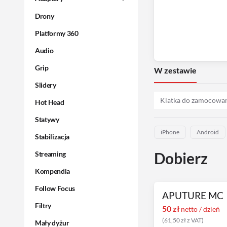
Drony
Platformy 360
Audio
Grip
W zestawie
Slidery
Klatka do zamocowan
Hot Head
Statywy
iPhone
Android
Stabilizacja
Dobierz
Streaming
Kompendia
Follow Focus
APUTURE MC
Filtry
50
zł
netto / dzień
(
61,50
zł
z VAT
)
Mały dyżur