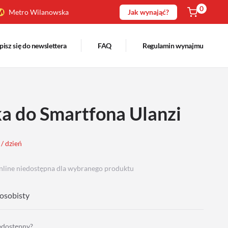
0
Metro Wilanowska
Jak wynająć?
pisz się do newslettera
FAQ
Regulamin wynajmu
ka do Smartfona Ulanzi
 / dzień
nline niedostępna dla wybranego produktu
osobisty
iedostępny?