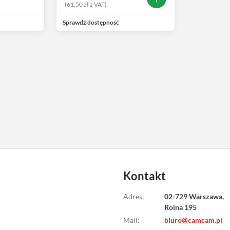
(
61,50
zł
z VAT
)
Sprawdź dostępność
Kontakt
Adres
:
02-729 Warszawa,
Rolna 195
Mail
:
biuro@camcam.pl