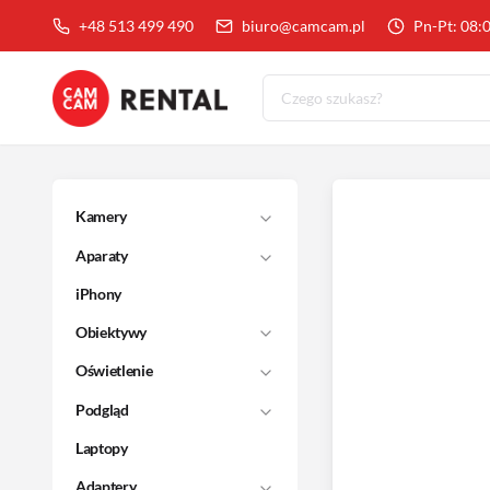
+48 513 499 490
biuro@camcam.pl
Pn-Pt: 08:
Kamery
Aparaty
iPhony
Obiektywy
Oświetlenie
Podgląd
Laptopy
Adaptery