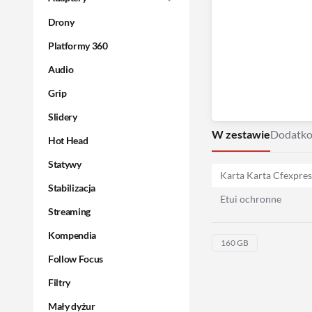
Drony
Platformy 360
Audio
Grip
Slidery
W zestawie
Dodatko
Hot Head
Statywy
Karta Karta Cfexpre
Stabilizacja
Etui ochronne
Streaming
Kompendia
160 GB
Follow Focus
Filtry
Mały dyżur