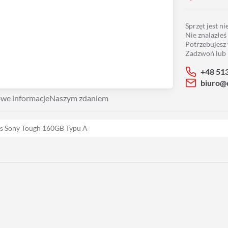
Sprzęt jest n
Nie znalazłeś
Potrzebujesz
Zadzwoń lub 
+48 51
biuro@
we informacje
Naszym zdaniem
ss Sony Tough 160GB Typu A