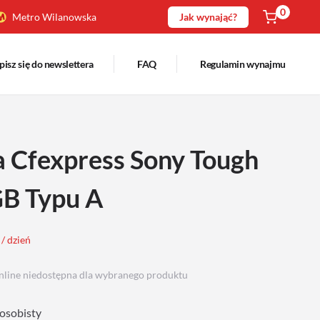
0
Metro Wilanowska
Jak wynająć?
pisz się do newslettera
FAQ
Regulamin wynajmu
a Cfexpress Sony Tough
B Typu A
 / dzień
nline niedostępna dla wybranego produktu
osobisty