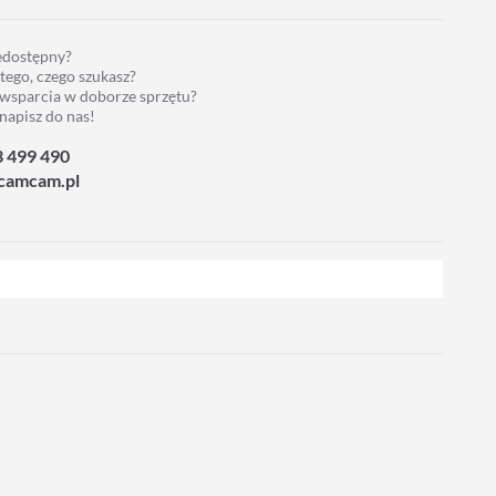
iedostępny?
 tego, czego szukasz?
 wsparcia w doborze sprzętu?
napisz do nas!
3 499 490
camcam.pl