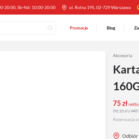
00-20:00, Sb-Nd: 10:00-20:00
ul. Rolna 195, 02-729 Warszawa
Promocje
Blog
Za
Akcesoria
Kart
160G
75
zł
netto
(
92,25
zł
z VAT
)
Rezerwacja o
Odbiór 