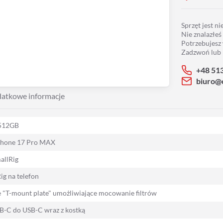
Sprzęt jest n
Nie znalazłeś
Potrzebujesz
Zadzwoń lub 
+48 51
biuro@
atkowe informacje
 512GB
iPhone 17 Pro MAX
allRig
ig na telefon
 "T-mount plate" umożliwiające mocowanie filtrów
B-C do USB-C wraz z kostką