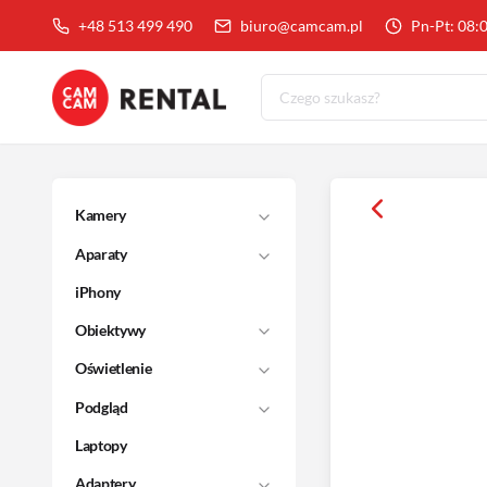
+48 513 499 490
biuro@camcam.pl
Pn-Pt: 08:
Kamery
Aparaty
iPhony
Obiektywy
Oświetlenie
Podgląd
Laptopy
Adaptery