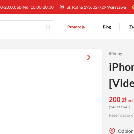
00-20:00, Sb-Nd: 10:00-20:00
ul. Rolna 195, 02-729 Warszawa
Promocje
Blog
Za
iPhony
iPho
[Vide
200
zł
net
(
246
zł
z VAT
)
Rezerwacja o
Odbiór 