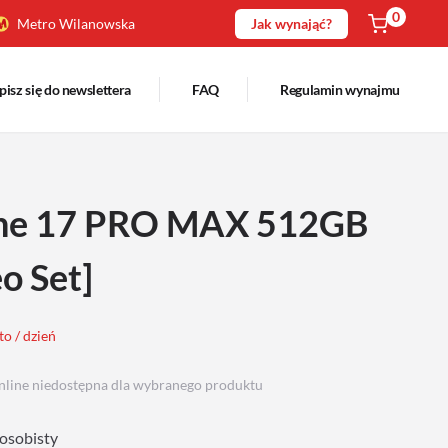
0
Metro Wilanowska
Jak wynająć?
pisz się do newslettera
FAQ
Regulamin wynajmu
ne 17 PRO MAX 512GB
o Set]
to / dzień
nline niedostępna dla wybranego produktu
osobisty