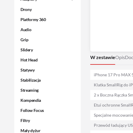
Drony
Platformy 360
Audio
Grip
Slidery
W zestawie
Opis
Dod
Hot Head
Statywy
iPhone 17 Pro MAX
Stabilizacja
Klatka SmallRig do 
Streaming
2 x Boczna Rączka Sm
Kompendia
Etui ochronne SmallR
Follow Focus
Specjalne mocowanie
Filtry
Przewód ładujący US
Mały dyżur