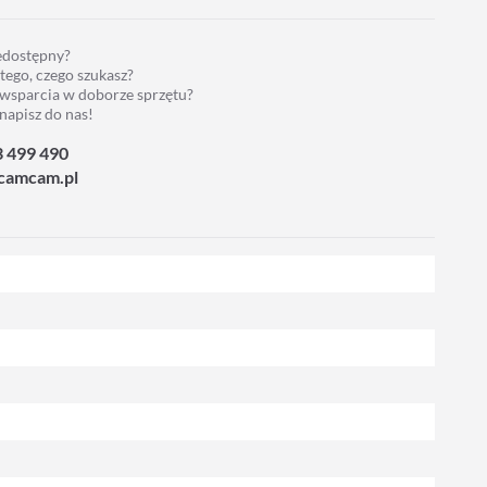
iedostępny?
 tego, czego szukasz?
 wsparcia w doborze sprzętu?
napisz do nas!
3 499 490
camcam.pl