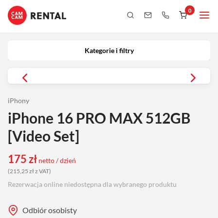
0
Kategorie i filtry
Kamery
Kategorie i filtry
Aparaty
iPhony
iPhony
iPhone 16 PRO MAX 512GB
Obiektywy
[Video Set]
Oświetlenie
175
zł
netto / dzień
(
215,25
zł
z VAT
)
Podgląd
Rezerwacja online niedostępna dla wybranego produktu
Laptopy
Odbiór osobisty