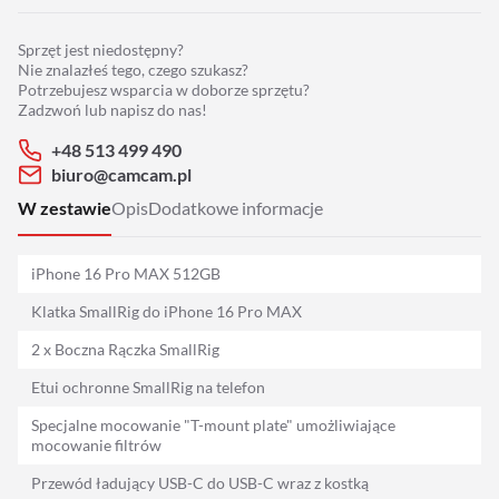
Adaptery
Sprzęt jest niedostępny?
Drony
Nie znalazłeś tego, czego szukasz?
Potrzebujesz wsparcia w doborze sprzętu?
Zadzwoń lub napisz do nas!
Platformy 360
+48 513 499 490
biuro@camcam.pl
Audio
W zestawie
Opis
Dodatkowe informacje
Grip
iPhone 16 Pro MAX 512GB
Slidery
Klatka SmallRig do iPhone 16 Pro MAX
2 x Boczna Rączka SmallRig
Hot Head
Etui ochronne SmallRig na telefon
Statywy
Specjalne mocowanie "T-mount plate" umożliwiające
mocowanie filtrów
Stabilizacja
Przewód ładujący USB-C do USB-C wraz z kostką