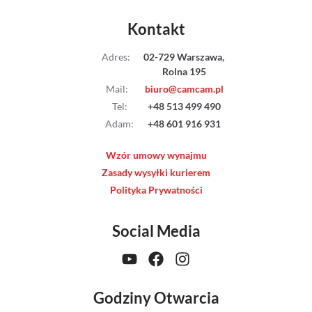
Kontakt
Adres
:
02-729 Warszawa,
Rolna 195
Mail
:
biuro@camcam.pl
Tel
:
+48 513 499 490
Adam
:
+48 601 916 931
Wzór umowy wynajmu
Zasady wysyłki kurierem
Polityka Prywatności
Social Media
Godziny Otwarcia