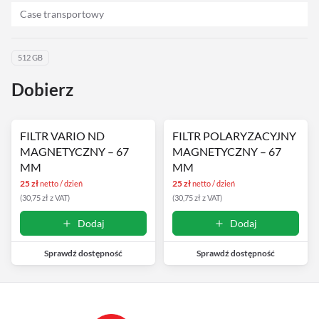
Case transportowy
Streaming
Kompendia
512 GB
Dobierz
Follow Focus
Filtry
FILTR VARIO ND
FILTR POLARYZACYJNY
MAGNETYCZNY – 67
MAGNETYCZNY – 67
Mały dyżur
MM
MM
25
zł
25
zł
netto / dzień
netto / dzień
Akcesoria
(
30,75
zł
z VAT
)
(
30,75
zł
z VAT
)
Dodaj
Dodaj
Usługi
Sprawdź dostępność
Sprawdź dostępność
Wyprzedaż