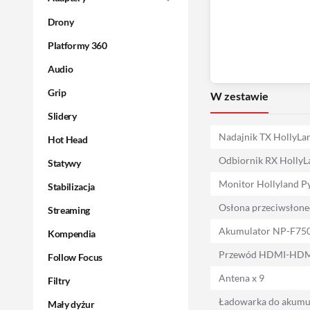
Drony
Platformy 360
Audio
Grip
W zestawie
Slidery
Nadajnik TX HollyLa
Hot Head
Odbiornik RX HollyL
Statywy
Monitor Hollyland P
Stabilizacja
Osłona przeciwsłone
Streaming
Akumulator NP-F750
Kompendia
Przewód HDMI-HDMI 
Follow Focus
Antena x 9
Filtry
Ładowarka do akumu
Mały dyżur