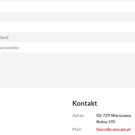
yland
na monitor
Kontakt
Adres
:
02-729 Warszawa,
Rolna 195
Mail
:
biuro@camcam.pl