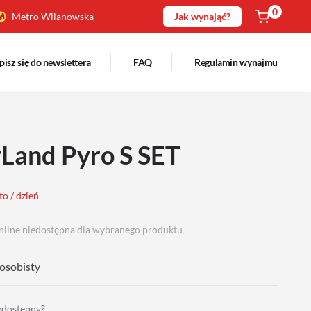
0
Metro Wilanowska
Jak wynająć?
pisz się do newslettera
FAQ
Regulamin wynajmu
yLand Pyro S SET
to / dzień
nline niedostępna dla wybranego produktu
osobisty
iedostępny?