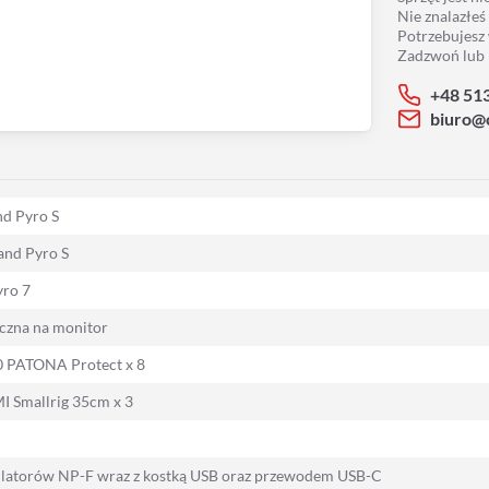
Nie znalazłeś
Potrzebujesz
Zadzwoń lub 
+48 51
biuro@
nd Pyro S
and Pyro S
yro 7
czna na monitor
 PATONA Protect x 8
Smallrig 35cm x 3
latorów NP-F wraz z kostką USB oraz przewodem USB-C