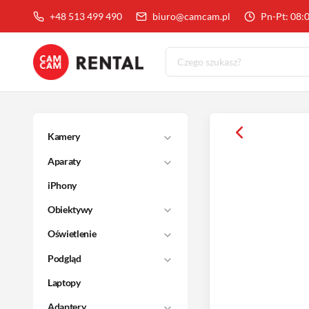
+48 513 499 490
biuro@camcam.pl
Pn-Pt: 08:
Kamery
Aparaty
iPhony
Obiektywy
Oświetlenie
Podgląd
Laptopy
Adaptery