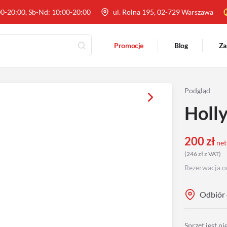
00-20:00, Sb-Nd: 10:00-20:00
ul. Rolna 195, 02-729 Warszawa
Promocje
Blog
Za
Podgląd
Holl
200
zł
net
(
246
zł
z VAT
)
Rezerwacja o
Odbiór 
Sprzęt jest n