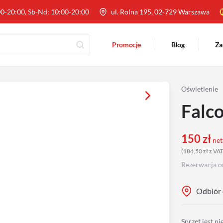
00-20:00, Sb-Nd: 10:00-20:00
ul. Rolna 195, 02-729 Warszawa
Promocje
Blog
Za
Oświetlenie
Falc
150
zł
net
(
184,50
zł
z VA
Rezerwacja o
Odbiór 
Sprzęt jest n