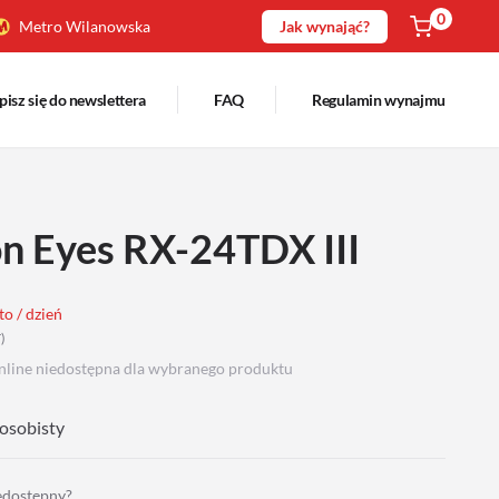
0
Metro Wilanowska
Jak wynająć?
pisz się do newslettera
FAQ
Regulamin wynajmu
on Eyes RX-24TDX III
to / dzień
T
)
nline niedostępna dla wybranego produktu
osobisty
iedostępny?