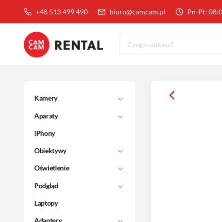
+48 513 499 490
biuro@camcam.pl
Pn-Pt: 08:
Kamery
Aparaty
iPhony
Obiektywy
Oświetlenie
Podgląd
Laptopy
Adaptery