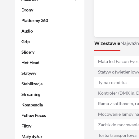
Drony
Platformy 360
Audio
Grip
W zestawie
Najważn
Slidery
Mata led Falcon Eyes
Hot Head
Statyw oświetleniow
Statywy
Tylna rozpórka
Stabilizacja
Kontroler (DMX in, D
Streaming
Rama z softboxem, ra
Kompendia
Mocowanie lampy na
Follow Focus
Zacisk do mocowania
Filtry
Torba transportowa
Mały dyżur