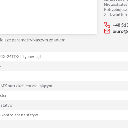
Nie znalazłeś
Potrzebujesz
Zadzwoń lub 
+48 51
biuro@
iejsze parametry
Naszym zdaniem
 RX-24TDX III generacji
y
MX out) z kablem zasilającym
ster
 statyw
 kontrolera na statyw