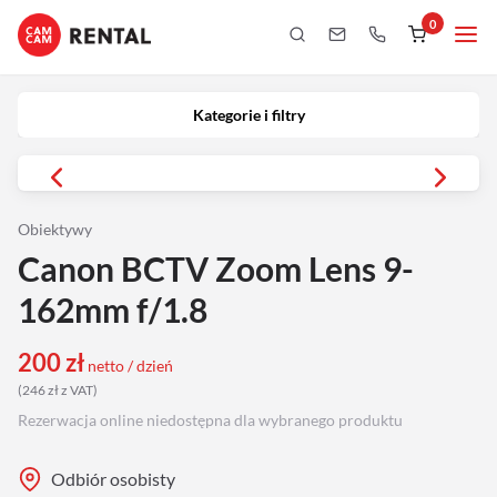
0
Kategorie i filtry
Kamery
Kategorie i filtry
Aparaty
iPhony
Obiektywy
Canon BCTV Zoom Lens 9-
Obiektywy
162mm f/1.8
Oświetlenie
200
zł
netto / dzień
(
246
zł
z VAT
)
Podgląd
Rezerwacja online niedostępna dla wybranego produktu
Laptopy
Odbiór osobisty