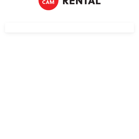
Streaming
Kompendia
Follow Focus
Filtry
Mały dyżur
Akcesoria
Usługi
Wyprzedaż