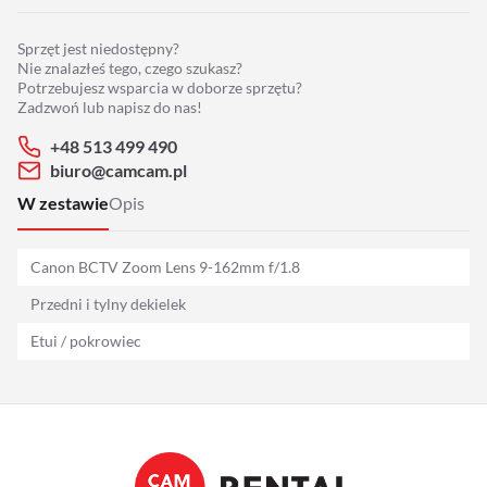
Adaptery
Sprzęt jest niedostępny?
Drony
Nie znalazłeś tego, czego szukasz?
Potrzebujesz wsparcia w doborze sprzętu?
Zadzwoń lub napisz do nas!
Platformy 360
+48 513 499 490
biuro@camcam.pl
Audio
W zestawie
Opis
Grip
Canon BCTV Zoom Lens 9-162mm f/1.8
Slidery
Przedni i tylny dekielek
Etui / pokrowiec
Hot Head
Statywy
Stabilizacja