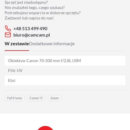
Sprzęt jest niedostępny?
Adaptery
Nie znalazłeś tego, czego szukasz?
Potrzebujesz wsparcia w doborze sprzętu?
Drony
Zadzwoń lub napisz do nas!
+48 513 499 490
Platformy 360
biuro@camcam.pl
W zestawie
Dodatkowe informacje
Audio
Obiektyw Canon 70-200 mm f/2.8L USM
Grip
Filtr UV
Slidery
Etui
Hot Head
Full Frame
Canon "L"
Zoom
Statywy
Stabilizacja