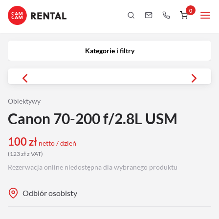
0
Kategorie i filtry
Kamery
Kategorie i filtry
Aparaty
iPhony
Obiektywy
Canon 70-200 f/2.8L USM
Obiektywy
100
zł
netto / dzień
Oświetlenie
(
123
zł
z VAT
)
Rezerwacja online niedostępna dla wybranego produktu
Podgląd
Odbiór osobisty
Laptopy