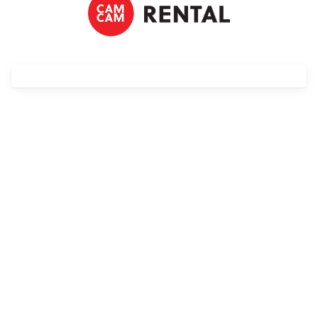
Streaming
Kompendia
Follow Focus
Filtry
Mały dyżur
Akcesoria
Usługi
Wyprzedaż