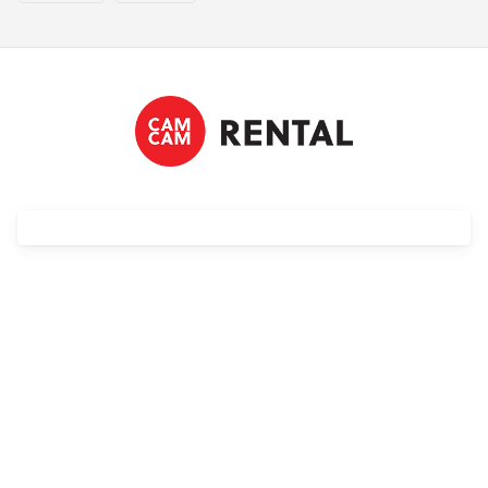
Streaming
Kompendia
Follow Focus
Filtry
Mały dyżur
Akcesoria
Usługi
Wyprzedaż