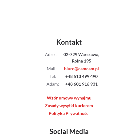
Kontakt
Adres
:
02-729 Warszawa,
Rolna 195
Mail
:
biuro@camcam.pl
Tel
:
+48 513 499 490
Adam
:
+48 601 916 931
Wzór umowy wynajmu
Zasady wysyłki kurierem
Polityka Prywatności
Social Media