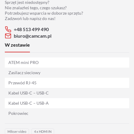
Sprzęt jest niedostępny?
Adaptery
Nie znalazłeś tego, czego szukasz?
Potrzebujesz wsparcia w doborze sprzętu?
Drony
Zadzwoń lub napisz do nas!
+48 513 499 490
Platformy 360
biuro@camcam.pl
W zestawie
Audio
ATEM mini PRO
Grip
Zasilacz sieciowy
Slidery
Przewód RJ-45
Kabel USB-C – USB-C
Hot Head
Kabel USB-C – USB-A
Statywy
Pokrowiec
Stabilizacja
Mikser video
4 x HDMI IN