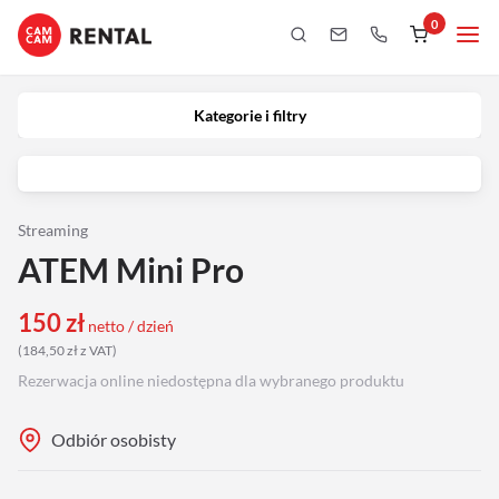
0
Kategorie i filtry
Kamery
Kategorie i filtry
Aparaty
iPhony
Streaming
ATEM Mini Pro
Obiektywy
150
zł
netto / dzień
Oświetlenie
(
184,50
zł
z VAT
)
Rezerwacja online niedostępna dla wybranego produktu
Podgląd
Odbiór osobisty
Laptopy