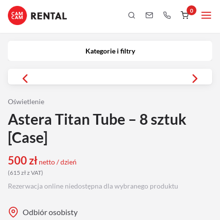
0
Kategorie i filtry
Kamery
Kategorie i filtry
Aparaty
iPhony
Oświetlenie
Astera Titan Tube – 8 sztuk
Obiektywy
[Case]
Oświetlenie
500
zł
netto / dzień
(
615
zł
z VAT
)
Podgląd
Rezerwacja online niedostępna dla wybranego produktu
Laptopy
Odbiór osobisty