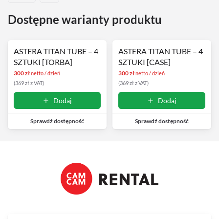
Streaming
Dostępne warianty produktu
Kompendia
ASTERA TITAN TUBE – 4
ASTERA TITAN TUBE – 4
Follow Focus
SZTUKI [TORBA]
SZTUKI [CASE]
300
zł
300
zł
netto / dzień
netto / dzień
(
369
zł
z VAT
)
(
369
zł
z VAT
)
Filtry
Dodaj
Dodaj
Mały dyżur
Sprawdź dostępność
Sprawdź dostępność
Akcesoria
Usługi
Wyprzedaż