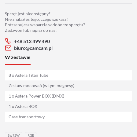
Adaptery
Sprzęt jest niedostępny?
Drony
Nie znalazłeś tego, czego szukasz?
Potrzebujesz wsparcia w doborze sprzętu?
Zadzwoń lub napisz do nas!
Platformy 360
+48 513 499 490
biuro@camcam.pl
Audio
W zestawie
Grip
8 x Astera Titan Tube
Slidery
Zestaw mocowań (w tym magnesy)
1 x Astera Power BOX (DMX)
Hot Head
1 x Astera BOX
Statywy
Case transportowy
Stabilizacja
8 x 72W
RGB