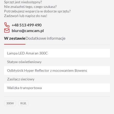
Sprzęt jest niedostępny?
Adaptery
Nie znalazłeś tego, czego szukasz?
Potrzebujesz wsparcia w doborze sprzętu?
Drony
Zadzwoń lub napisz do nas!
+48 513 499 490
Platformy 360
biuro@camcam.pl
W zestawie
Dodatkowe informacje
Audio
Lampa LED Amaran 300C
Grip
Statyw oświetleniowy
Slidery
Odbłyśnik Hyper Reflector z mocowaniem Bowens
Zasilacz sieciowy
Hot Head
Walizka transportowa
Statywy
300W
RGB,
Stabilizacja