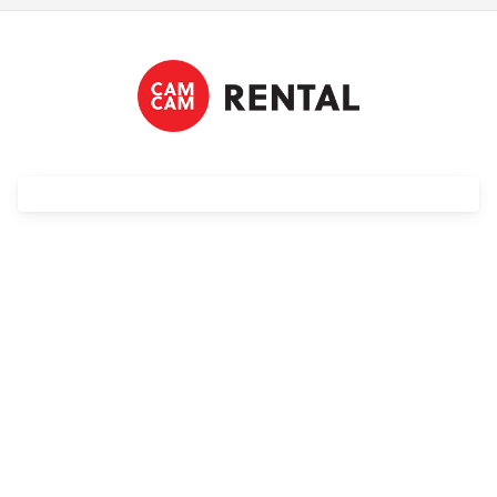
Streaming
Kompendia
Follow Focus
Filtry
Mały dyżur
Akcesoria
Usługi
Wyprzedaż