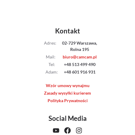
Kontakt
Adres
:
02-729 Warszawa,
Rolna 195
Mail
:
biuro@camcam.pl
Tel
:
+48 513 499 490
Adam
:
+48 601 916 931
Wzór umowy wynajmu
Zasady wysyłki kurierem
Polityka Prywatności
Social Media