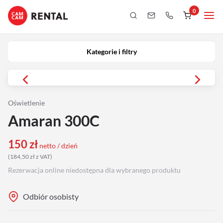
0
Kategorie i filtry
Kamery
Kategorie i filtry
Aparaty
iPhony
Oświetlenie
Amaran 300C
Obiektywy
150
zł
netto / dzień
Oświetlenie
(
184,50
zł
z VAT
)
Rezerwacja online niedostępna dla wybranego produktu
Podgląd
Odbiór osobisty
Laptopy