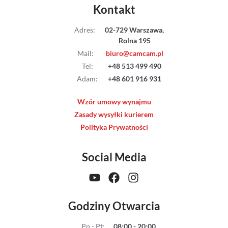
Kontakt
Adres
:
02-729 Warszawa,
Rolna 195
Mail
:
biuro@camcam.pl
Tel
:
+48 513 499 490
Adam
:
+48 601 916 931
Wzór umowy wynajmu
Zasady wysyłki kurierem
Polityka Prywatności
Social Media
Godziny Otwarcia
Pn - Pt
:
08:00 - 20:00