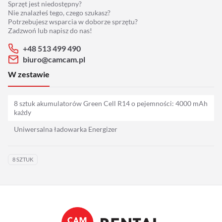
Sprzęt jest niedostępny?
Adaptery
Nie znalazłeś tego, czego szukasz?
Potrzebujesz wsparcia w doborze sprzętu?
Drony
Zadzwoń lub napisz do nas!
+48 513 499 490
Platformy 360
biuro@camcam.pl
W zestawie
Audio
8 sztuk akumulatorów Green Cell R14 o pejemności: 4000 mAh
Grip
każdy
Uniwersalna ładowarka Energizer
Slidery
Hot Head
8 SZTUK
Statywy
Stabilizacja