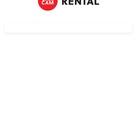
Streaming
Kompendia
Follow Focus
Filtry
Mały dyżur
Akcesoria
Usługi
Wyprzedaż