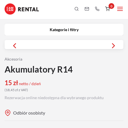
0
Kategorie i filtry
Kamery
Kategorie i filtry
Aparaty
iPhony
Akcesoria
Akumulatory R14
Obiektywy
15
zł
netto / dzień
Oświetlenie
(
18,45
zł
z VAT
)
Rezerwacja online niedostępna dla wybranego produktu
Podgląd
Odbiór osobisty
Laptopy