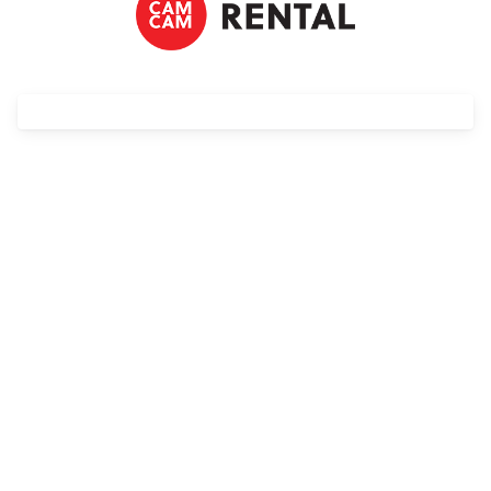
Adaptery
Drony
Platformy 360
Audio
Grip
Slidery
Hot Head
Statywy
Stabilizacja