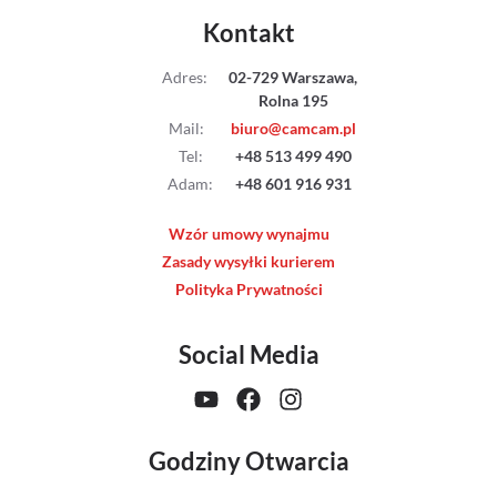
Streaming
Kontakt
Adres
:
02-729 Warszawa,
Kompendia
Rolna 195
Mail
:
biuro@camcam.pl
Follow Focus
Tel
:
+48 513 499 490
Adam
:
+48 601 916 931
Filtry
Wzór umowy wynajmu
Mały dyżur
Zasady wysyłki kurierem
Polityka Prywatności
Akcesoria
Social Media
Usługi
Wyprzedaż
Godziny Otwarcia