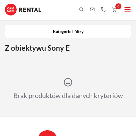
0
Kategorie i filtry
Kamery
Kategorie i filtry
Aparaty
Z obiektywu Sony E
iPhony
Obiektywy
Oświetlenie
Brak produktów dla danych kryteriów
Podgląd
Laptopy