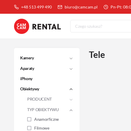
+48 513 499 490
biuro@camcam.pl
Pn-Pt: 08:
Tele
Kamery
Aparaty
iPhony
Obiektywy
PRODUCENT
TYP OBIEKTYWU
Anamorficzne
Filmowe