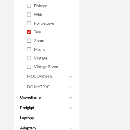
Fisheye
Wide
Portretowe
Tele
Zoom
Macro
Vintage
Vintage Zoom
MOCOWANIE
DO MATRYC
Oświetlenie
Podgląd
Laptopy
Adaptery