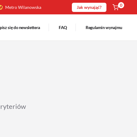
0
Metro Wilanowska
Jak wynająć?
pisz się do newslettera
FAQ
Regulamin wynajmu
kryteriów