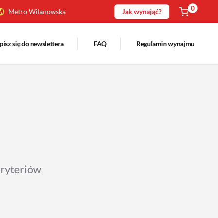
0
Metro Wilanowska
Jak wynająć?
pisz się do newslettera
FAQ
Regulamin wynajmu
kryteriów