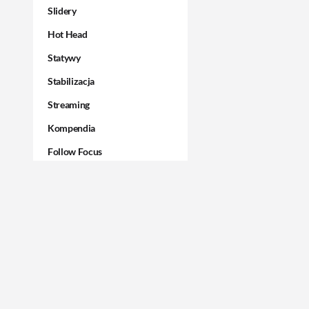
Slidery
Hot Head
Statywy
Stabilizacja
Streaming
Kompendia
Follow Focus
Filtry
Mały dyżur
Akcesoria
Usługi
Wyprzedaż