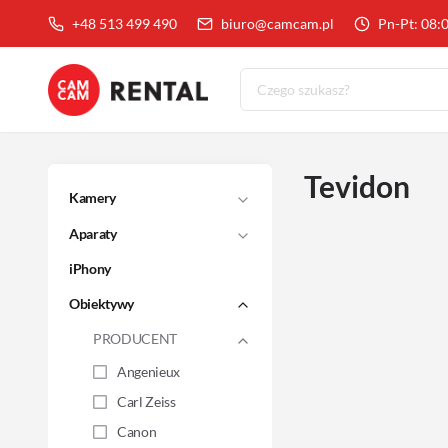
+48 513 499 490
biuro@camcam.pl
Pn-Pt: 08:
Tevidon
Kamery
Aparaty
iPhony
Obiektywy
PRODUCENT
Angenieux
Carl Zeiss
Canon