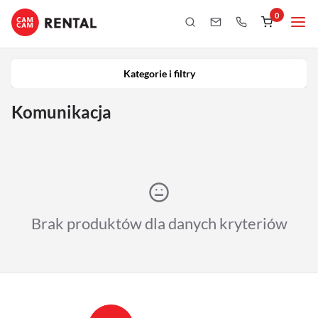
0
Kategorie i filtry
Kamery
Kategorie i filtry
Aparaty
Komunikacja
iPhony
Obiektywy
Oświetlenie
Brak produktów dla danych kryteriów
Podgląd
Laptopy