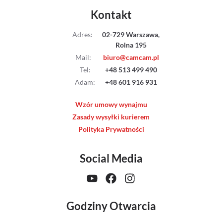
Streaming
Kontakt
Adres
:
02-729 Warszawa,
Kompendia
Rolna 195
Mail
:
biuro@camcam.pl
Follow Focus
Tel
:
+48 513 499 490
Adam
:
+48 601 916 931
Filtry
Wzór umowy wynajmu
Mały dyżur
Zasady wysyłki kurierem
Polityka Prywatności
Akcesoria
Social Media
Usługi
Wyprzedaż
Godziny Otwarcia