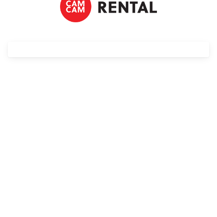
Adaptery
Drony
Platformy 360
Audio
Grip
Slidery
Hot Head
Statywy
Stabilizacja