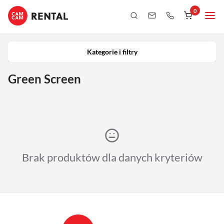
0
Kategorie i filtry
Kamery
Kategorie i filtry
Aparaty
Green Screen
iPhony
Obiektywy
Oświetlenie
Brak produktów dla danych kryteriów
Podgląd
Laptopy