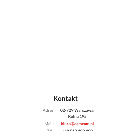
Adaptery
Drony
Platformy 360
Audio
Grip
Slidery
Hot Head
Kontakt
Statywy
Adres
:
02-729 Warszawa,
Rolna 195
Stabilizacja
Mail
:
biuro@camcam.pl
Tel
:
+48 513 499 490