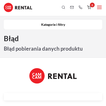
0
Kategorie i filtry
Kamery
Kategorie i filtry
Aparaty
Błąd
iPhony
Błąd pobierania danych produktu
Obiektywy
Oświetlenie
Podgląd
Laptopy