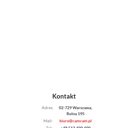
Adaptery
Drony
Platformy 360
Audio
Grip
Slidery
Hot Head
Kontakt
Statywy
Adres
:
02-729 Warszawa,
Rolna 195
Stabilizacja
Mail
:
biuro@camcam.pl
Tel
:
+48 513 499 490