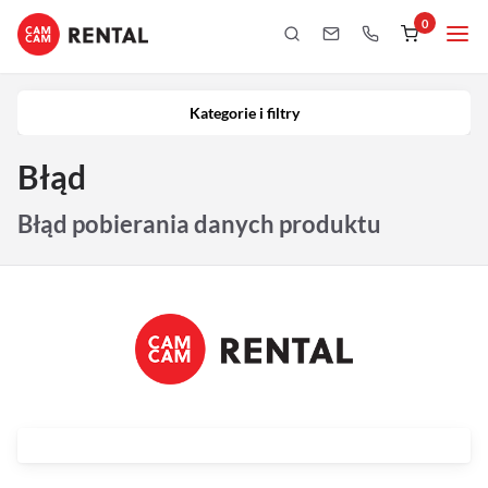
0
Kategorie i filtry
Kamery
Kategorie i filtry
Aparaty
Błąd
iPhony
Błąd pobierania danych produktu
Obiektywy
Oświetlenie
Podgląd
Laptopy